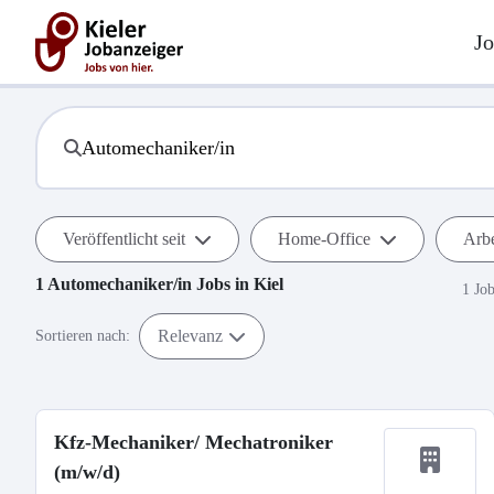
Jo
Veröffentlicht seit
Home-Office
Arbe
1
Automechaniker/in
Jobs in
Kiel
1 Jo
Relevanz
Sortieren nach:
Kfz-Mechaniker/ Mechatroniker
(m/w/d)