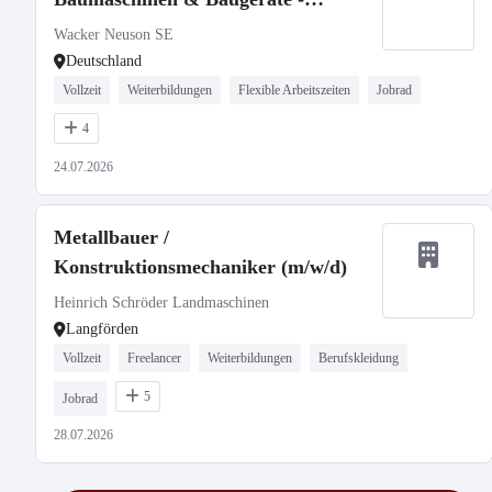
stationär oder mobil
Wacker Neuson SE
Deutschland
Vollzeit
Weiterbildungen
Flexible Arbeitszeiten
Jobrad
4
24.07.2026
Metallbauer /
Konstruktionsmechaniker (m/w/d)
Heinrich Schröder Landmaschinen
Langförden
Vollzeit
Freelancer
Weiterbildungen
Berufskleidung
5
Jobrad
28.07.2026