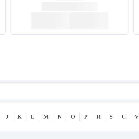
J
K
L
M
N
O
P
R
S
U
V