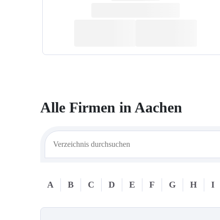
Alle Firmen in
Aachen
A
B
C
D
E
F
G
H
I