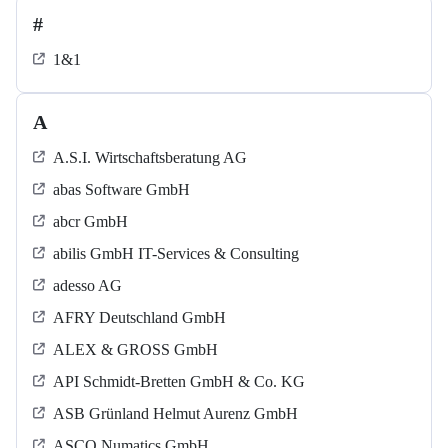
#
1&1
A
A.S.I. Wirtschaftsberatung AG
abas Software GmbH
abcr GmbH
abilis GmbH IT-Services & Consulting
adesso AG
AFRY Deutschland GmbH
ALEX & GROSS GmbH
API Schmidt-Bretten GmbH & Co. KG
ASB Grün­land Helmut Au­renz GmbH
ASCO Numatics GmbH