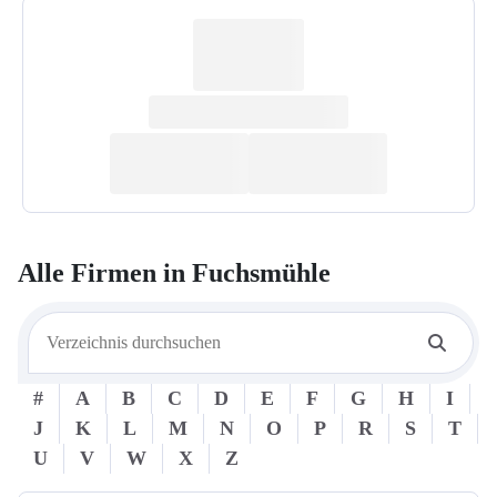
Alle Firmen in
Fuchsmühle
#
A
B
C
D
E
F
G
H
I
J
K
L
M
N
O
P
R
S
T
U
V
W
X
Z