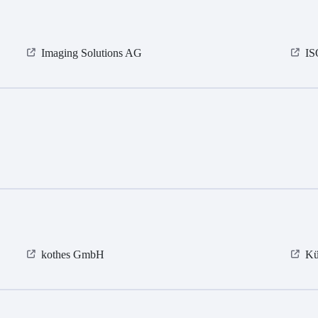
Imaging Solutions AG
I
kothes GmbH
Kü