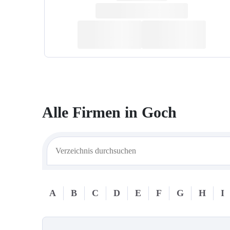
Alle Firmen in
Goch
A
B
C
D
E
F
G
H
I