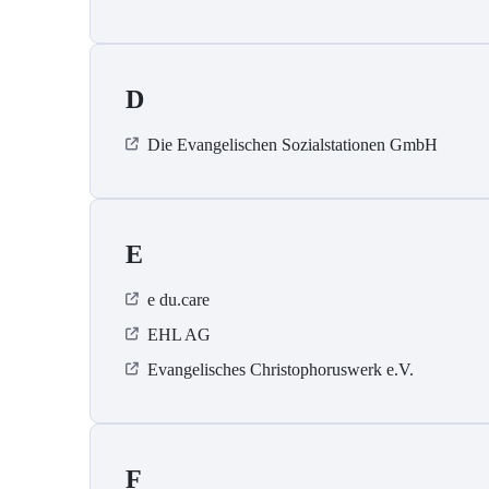
D
Die Evangelischen Sozialstationen GmbH
E
e du.care
EHL AG
Evangelisches Christophoruswerk e.V.
F