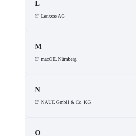
L
Lanxess AG
M
macOIL Nürnberg
N
NAUE GmbH & Co. KG
O