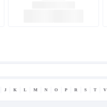
J
K
L
M
N
O
P
R
S
T
V