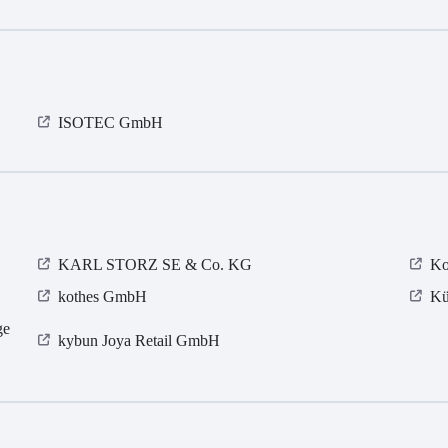
ISOTEC GmbH
KARL STORZ SE & Co. KG
Ko
kothes GmbH
Kü
ge
kybun Joya Retail GmbH