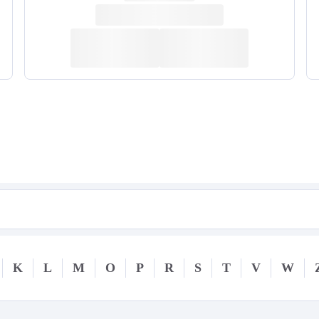
K
L
M
O
P
R
S
T
V
W