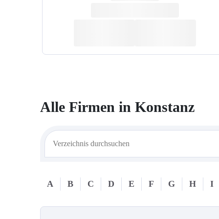
Alle Firmen in
Konstanz
A
B
C
D
E
F
G
H
I