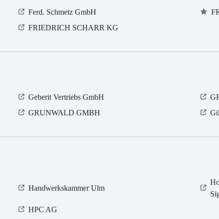
Ferd. Schmetz GmbH
F
FRIEDRICH SCHARR KG
Geberit Vertriebs GmbH
G
GRUNWALD GMBH
Gü
Ho
Handwerkskammer Ulm
Si
HPC AG