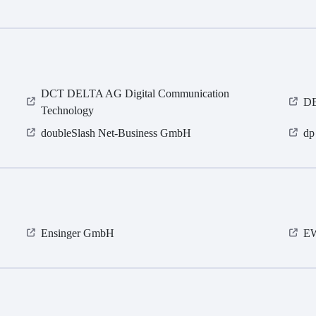
DCT DELTA AG Digital Communication
D
Technology
doubleSlash Net-Business GmbH
dp
Ensinger GmbH
E