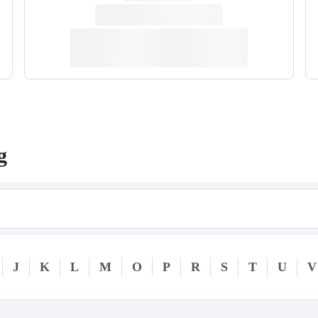
g
J
K
L
M
O
P
R
S
T
U
V