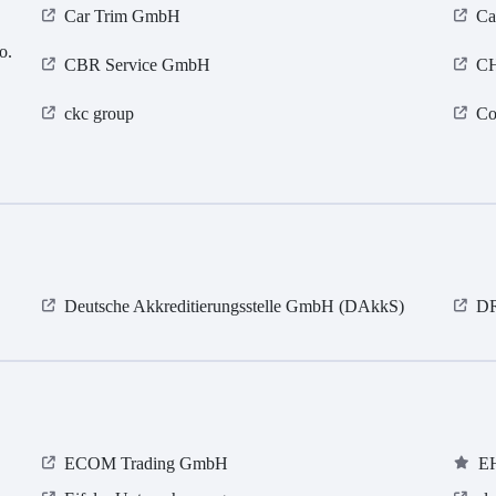
Car Trim GmbH
Ca
o.
CBR Service GmbH
C
ckc group
Co
Deutsche Akkreditierungsstelle GmbH (DAkkS)
D
ECOM Trading GmbH
E