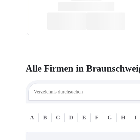
Alle Firmen in
Braunschwei
A
B
C
D
E
F
G
H
I