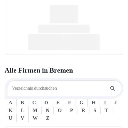
Alle Firmen in
Bremen
A
B
C
D
E
F
G
H
I
J
K
L
M
N
O
P
R
S
T
U
V
W
Z