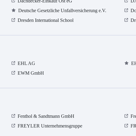
Dachdecker-Einkauf Ost eG
DA
Deutsche Gesetzliche Unfallversicherung e.V.
Do
Dresden International School
Dr
EHL AG
E
EWM GmbH
Fenthol & Sandtmann GmbH
Fr
FREYLER Unternehmensgruppe
FR