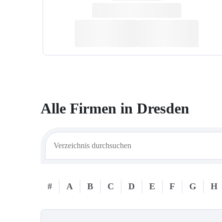
Alle Firmen in
Dresden
#
A
B
C
D
E
F
G
H