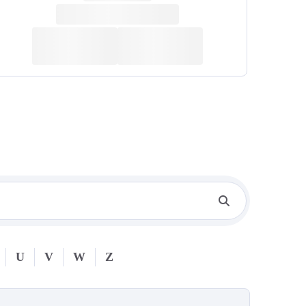
U
V
W
Z