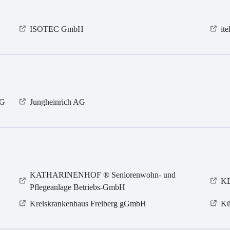
ISOTEC GmbH
it
KG
Jungheinrich AG
KATHARINENHOF ® Seniorenwohn- und
KE
Pflegeanlage Betriebs-GmbH
Kreiskrankenhaus Freiberg gGmbH
Kü