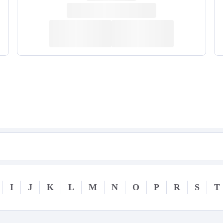
I
J
K
L
M
N
O
P
R
S
T