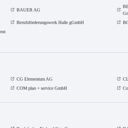
BB
BAUER AG
G
Berufsförderungswerk Halle gGmbH
BG
nst
CG Elementum AG
CL
COM plan + service GmbH
Co