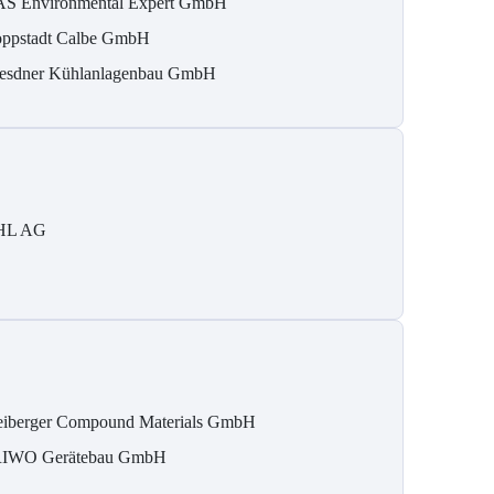
S Environmental Expert GmbH
ppstadt Calbe GmbH
esdner Kühlanlagenbau GmbH
HL AG
eiberger Compound Materials GmbH
IWO Gerätebau GmbH