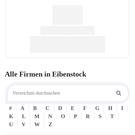
Alle Firmen in
Eibenstock
#
A
B
C
D
E
F
G
H
I
K
L
M
N
O
P
R
S
T
U
V
W
Z