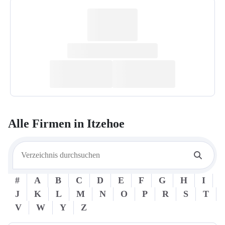
Alle Firmen in
Itzehoe
#
A
B
C
D
E
F
G
H
I
J
K
L
M
N
O
P
R
S
T
V
W
Y
Z