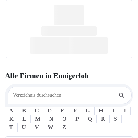
Alle Firmen in
Ennigerloh
A
B
C
D
E
F
G
H
I
J
K
L
M
N
O
P
Q
R
S
T
U
V
W
Z