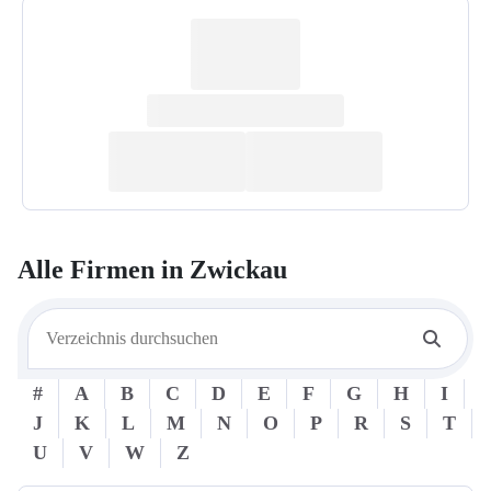
Alle Firmen in
Zwickau
#
A
B
C
D
E
F
G
H
I
J
K
L
M
N
O
P
R
S
T
U
V
W
Z