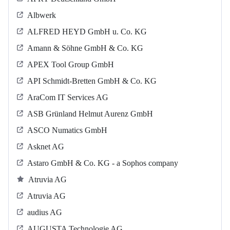
Albwerk
ALFRED HEYD GmbH u. Co. KG
Amann & Söhne GmbH & Co. KG
APEX Tool Group GmbH
API Schmidt-Bretten GmbH & Co. KG
AraCom IT Services AG
ASB Grün­land Helmut Au­renz GmbH
ASCO Numatics GmbH
Asknet AG
Astaro GmbH & Co. KG - a Sophos company
Atruvia AG
Atruvia AG
audius AG
AUGUSTA Technologie AG