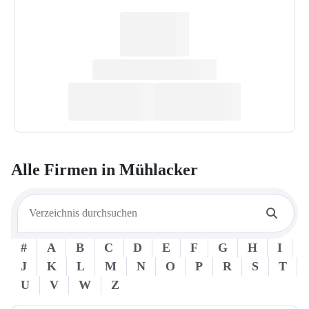
Alle Firmen in
Mühlacker
#
A
B
C
D
E
F
G
H
I
J
K
L
M
N
O
P
R
S
T
U
V
W
Z