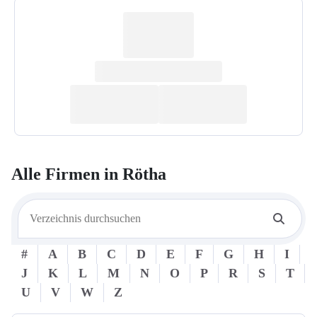
Alle Firmen in
Rötha
#
A
B
C
D
E
F
G
H
I
J
K
L
M
N
O
P
R
S
T
U
V
W
Z