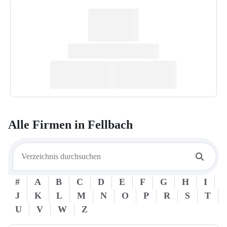
Alle Firmen in
Fellbach
#
A
B
C
D
E
F
G
H
I
J
K
L
M
N
O
P
R
S
T
U
V
W
Z