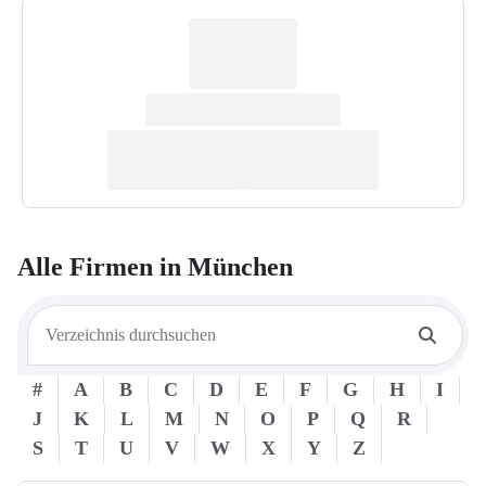
Alle Firmen in
München
#
A
B
C
D
E
F
G
H
I
J
K
L
M
N
O
P
Q
R
S
T
U
V
W
X
Y
Z