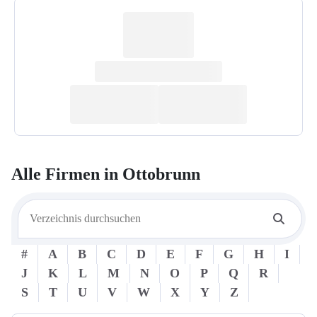
Alle Firmen in
Ottobrunn
#
A
B
C
D
E
F
G
H
I
J
K
L
M
N
O
P
Q
R
S
T
U
V
W
X
Y
Z