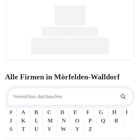
Alle Firmen in
Mörfelden-Walldorf
#
A
B
C
D
E
F
G
H
I
J
K
L
M
N
O
P
Q
R
S
T
U
V
W
Y
Z