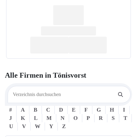
Alle Firmen in
Tönisvorst
#
A
B
C
D
E
F
G
H
I
J
K
L
M
N
O
P
R
S
T
U
V
W
Y
Z