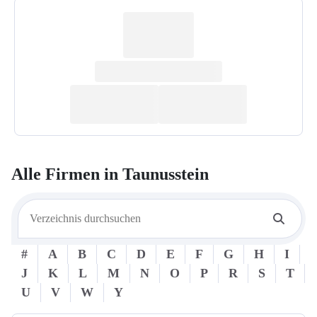
Alle Firmen in
Taunusstein
#
A
B
C
D
E
F
G
H
I
J
K
L
M
N
O
P
R
S
T
U
V
W
Y