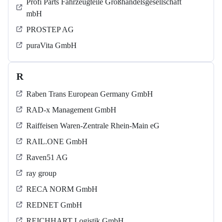
Profi Parts Fahrzeugteile Großhandelsgesellschaft
mbH
PROSTEP AG
puraVita GmbH
R
Raben Trans European Germany GmbH
RAD-x Management GmbH
Raiffeisen Waren-Zentrale Rhein-Main eG
RAIL.ONE GmbH
Raven51 AG
ray group
RECA NORM GmbH
REDNET GmbH
REICHHART Logistik GmbH